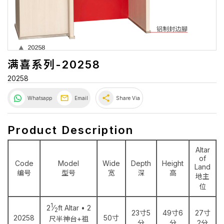
满喜系列-20258
20258
share
Whatsapp
Email
Share Via
Product Description
Altar
of
Code
Model
Wide
Depth
Height
Land
编号
型号
宽
深
高
地主
位
1
2
⁄
ft Altar • 2
2
23寸5
49寸6
27寸
20258
50寸
尺半神台+祖
分
分
2分