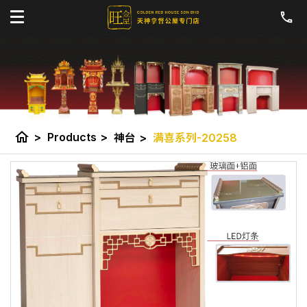
home
>
Products
>
神台
>
满喜系列-20258