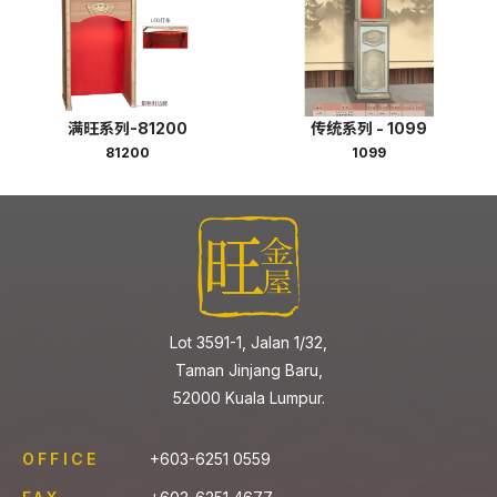
满旺系列-81200
传统系列 - 1099
81200
1099
Lot 3591-1, Jalan 1/32,
Taman Jinjang Baru,
52000 Kuala Lumpur.
OFFICE
+603-6251 0559