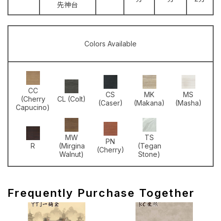
先神台
Colors Available
CC
CS
MK
MS
(Cherry
CL (Colt)
(Caser)
(Makana)
(Masha)
Capucino)
MW
TS
PN
R
(Mirgina
(Tegan
(Cherry)
Walnut)
Stone)
Frequently Purchase Together