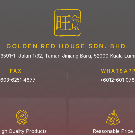
GOLDEN RED HOUSE SDN. BHD.
 3591-1, Jalan 1/32, Taman Jinjang Baru, 52000 Kuala Lum
FAX
WHATSAP
603-6251 4677
+6012-601 078
igh Quality Products
Reasonable Price