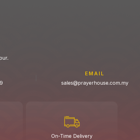
pur.
P
EMAIL
9
sales@prayerhouse.com.my
On-Time Delivery