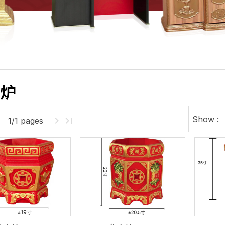
炉
Show :
1/1 pages