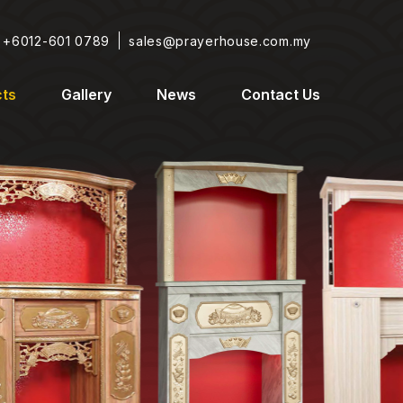
+6012-601 0789
sales@prayerhouse.com.my
ts
Gallery
News
Contact Us