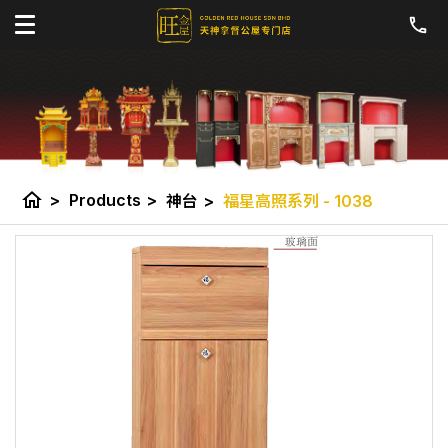
home
>
Products
>
神台
>
福星高照系列 - 1038