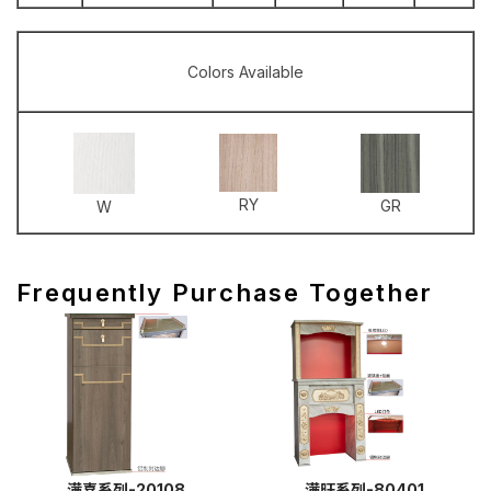
Colors Available
RY
GR
W
Frequently Purchase Together
满喜系列-20108
满旺系列-80401