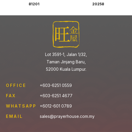
81201
20258
Lot 3591-1, Jalan 1/32,
Taman Jinjang Baru,
52000 Kuala Lumpur.
OFFICE
+603-6251 0559
FAX
+603-6251 4677
WHATSAPP
+6012-601 0789
EMAIL
sales@prayerhouse.com.my