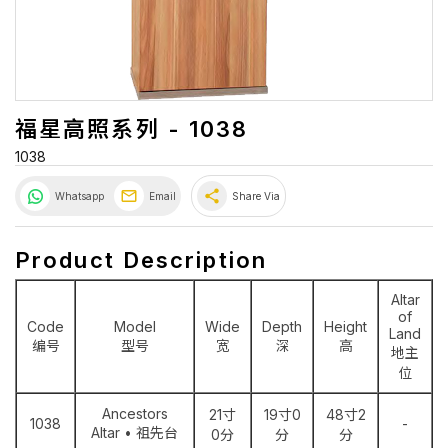
福星高照系列 - 1038
1038
share
Whatsapp
Email
Share Via
Product Description
Altar
of
Code
Model
Wide
Depth
Height
Land
编号
型号
宽
深
高
地主
位
Ancestors
21寸
19寸0
48寸2
1038
-
Altar • 祖先台
0分
分
分