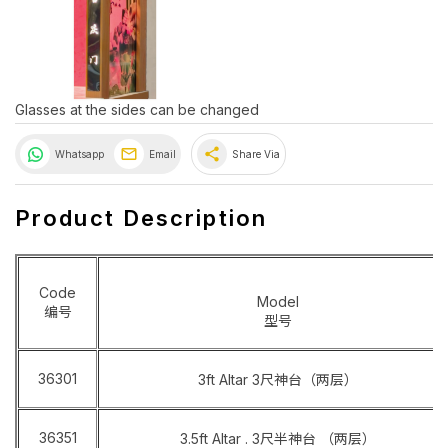
Glasses at the sides can be changed
share
Whatsapp
Email
Share Via
Product Description
Code
Model
编号
型号
36301
3ft Altar 3尺神台（两层）
36351
3.5ft Altar . 3尺半神台 （两层）