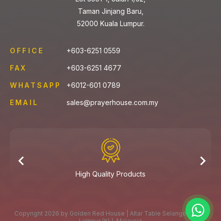
Taman Jinjang Baru,
52000 Kuala Lumpur.
OFFICE
+603-6251 0559
FAX
+603-6251 4677
WHATSAPP
+6012-601 0789
EMAIL
sales@prayerhouse.com.my
High Quality Products
Copyright 2026 by Golden Red House | Altar Table Selangor, Kuala
Lumpur (KL), Malaysia