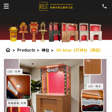
home
>
Products
>
神台
>
3ft Altar 3尺神台（两层）