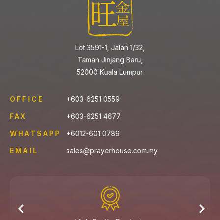
Lot 3591-1, Jalan 1/32,
Taman Jinjang Baru,
52000 Kuala Lumpur.
OFFICE
+603-6251 0559
FAX
+603-6251 4677
WHATSAPP
+6012-601 0789
EMAIL
sales@prayerhouse.com.my