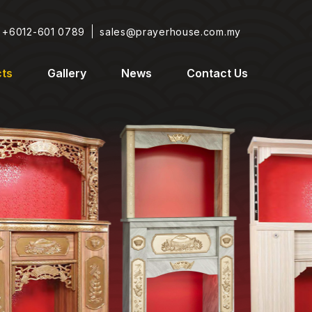
+6012-601 0789
sales@prayerhouse.com.my
ts
Gallery
News
Contact Us