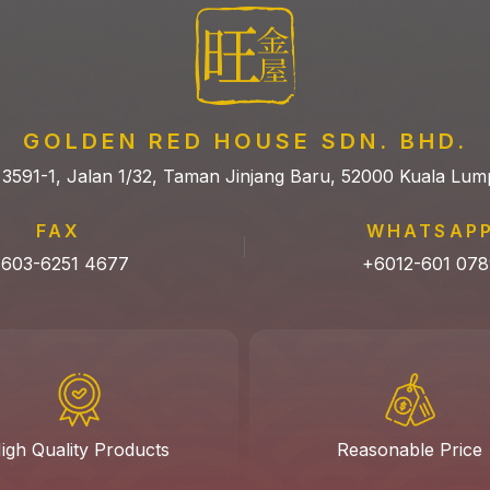
GOLDEN RED HOUSE SDN. BHD.
 3591-1, Jalan 1/32, Taman Jinjang Baru, 52000 Kuala Lum
FAX
WHATSAP
603-6251 4677
+6012-601 078
igh Quality Products
Reasonable Price