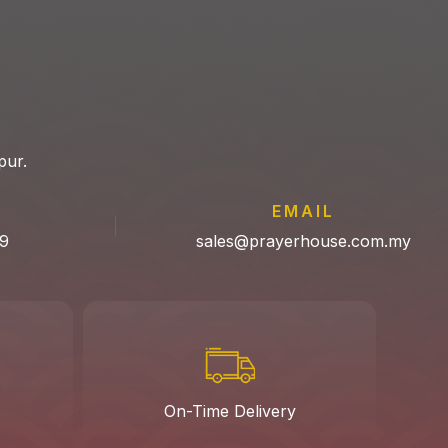
pur.
P
EMAIL
9
sales@prayerhouse.com.my
On-Time Delivery