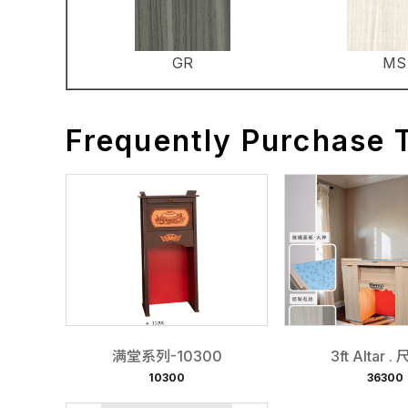
GR
MS
Frequently Purchase 
满堂系列-10300
3ft Altar 
10300
36300