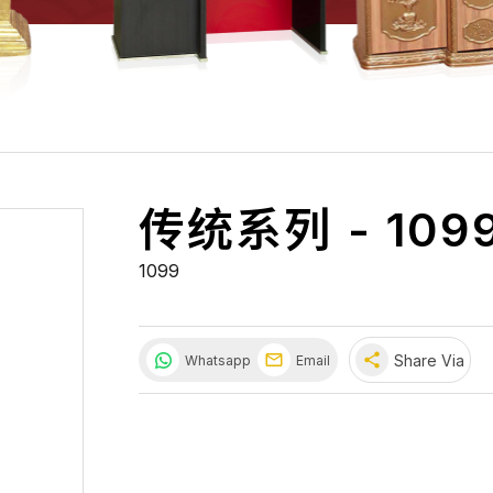
传统系列 - 109
1099
share
Share Via
Whatsapp
Email