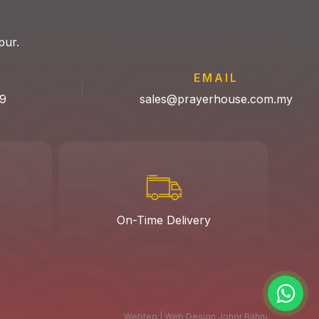
pur.
P
EMAIL
9
sales@prayerhouse.com.my
On-Time Delivery
Webteq | Web Design Johor Bahru