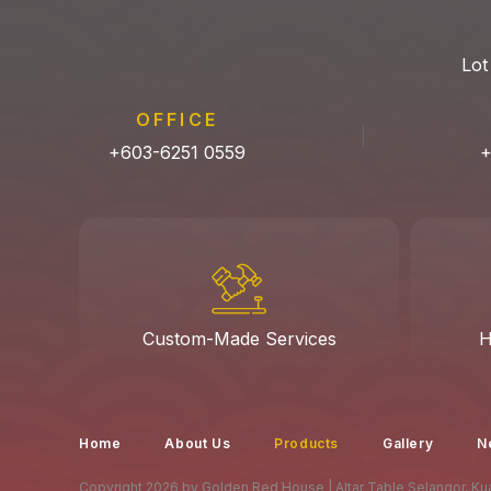
Lot
OFFICE
+603-6251 0559
+
Custom-Made Services
H
Home
About Us
Products
Gallery
N
Copyright 2026 by Golden Red House | Altar Table Selangor, Kua