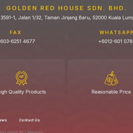
GOLDEN RED HOUSE SDN. BHD.
 3591-1, Jalan 1/32, Taman Jinjang Baru, 52000 Kuala Lum
FAX
WHATSAP
603-6251 4677
+6012-601 078
igh Quality Products
Reasonable Price
ews
Contact Us
la Lumpur (KL), Malaysia