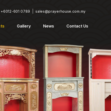
+6012-601 0789
sales@prayerhouse.com.my
ts
Gallery
News
Contact Us