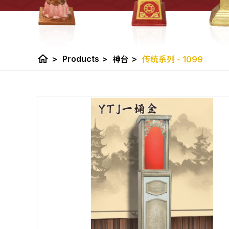
home
>
Products
>
>
神台
传统系列 - 1099