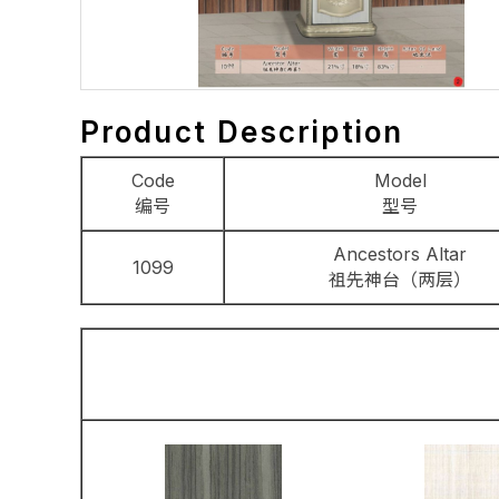
Product Description
Code
Model
编号
型号
Ancestors Altar
1099
祖先神台（两层）