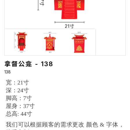
拿督公龛 - 138
138
宽：21寸
深：24寸
脚高：7寸
屋身：37寸
总高: 44寸
我们可以根据顾客的需求更改 颜色 & 字体，