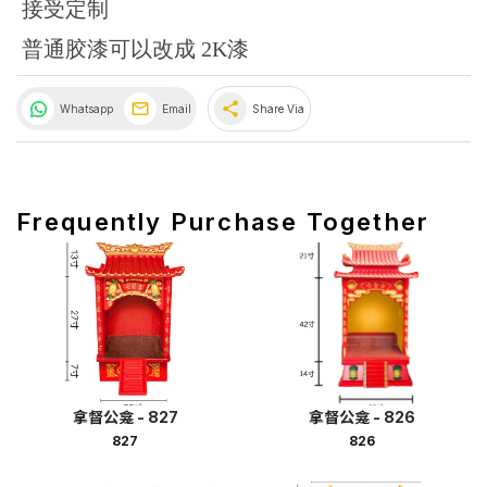
接受定制
普通胶漆可以改成 2K漆
share
Whatsapp
Email
Share Via
Frequently Purchase Together
拿督公龛 - 827
拿督公龛 - 826
827
826