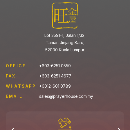
Lot 3591-1, Jalan 1/32,
Taman Jinjang Baru,
52000 Kuala Lumpur.
OFFICE
+603-6251 0559
FAX
+603-6251 4677
WHATSAPP
+6012-601 0789
EMAIL
sales@prayerhouse.com.my